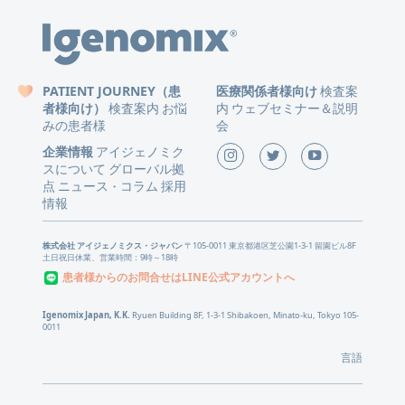
PATIENT JOURNEY（患
医療関係者様向け
検査案
者様向け）
検査案内
お悩
内
ウェブセミナー＆説明
みの患者様
会
企業情報
アイジェノミク
スについて
グローバル拠
点
ニュース
コラム
採用
・
情報
株式会社 アイジェノミクス・ジャパン
〒105-0011 東京都港区芝公園1-3-1 留園ビル8F
土日祝日休業、営業時間：9時～18時
患者様からのお問合せはLINE公式アカウントへ
Igenomix Japan, K.K.
Ryuen Building 8F, 1-3-1 Shibakoen, Minato-ku, Tokyo 105-
0011
言語