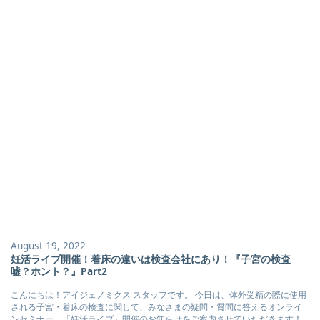
August 19, 2022
妊活ライブ開催！着床の違いは検査会社にあり！『子宮の検査
嘘？ホント？』Part2
こんにちは！アイジェノミクス スタッフです。 今日は、体外受精の際に使用
される子宮・着床の検査に関して、みなさまの疑問・質問に答えるオンライ
ンセミナー、「妊活ライブ」開催のお知らせをご案内させていただきます！