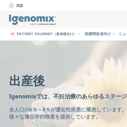
Skip
言語
to
content
PATIENT JOURNEY（患者様向け）
医療関係者向け
ニュ
出産後
Igenomixでは、不妊治療のあらゆるステ
全人口の6％～8％が遺伝性疾患に罹患しています。
様々な遺伝学的検査を提供しています。