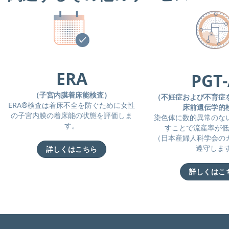
ERA
PGT-
（子宮内膜着床能検査）
（不妊症および不育症
ERA®検査は着床不全を防ぐために女性
床前遺伝学的
の子宮内膜の着床能の状態を評価しま
染色体に数的異常のな
す。
すことで流産率が低
（日本産婦人科学会の
遵守します
詳しくはこちら
詳しくはこ