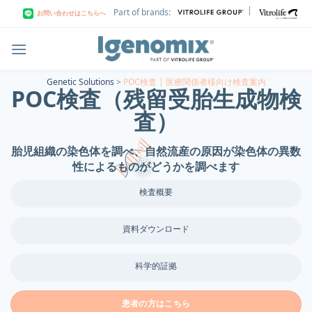
Skip
|
Part of brands:
お問い合わせはこちらへ
to
content
Genetic Solutions
>
POC検査 | 医療関係者様向け検査案内
POC検査（残留受胎生成物検
査）
胎児組織の染色体を調べ、自然流産の原因が染色体の異数
性によるものがどうかを調べます
検査概要
資料ダウンロード
科学的証拠
患者の方はこちら