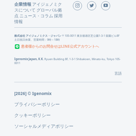
企業情報
アイジェノミク
スについて
グローバル拠
点
ニュース
コラム
採用
・
情報
株式会社 アイジェノミクス・ジャパン
〒105-0011 東京都港区芝公園1-3-1 留園ビル8F
土日祝日休業、営業時間：9時～18時
患者様からのお問合せはLINE公式アカウントへ
Igenomix Japan, K.K.
Ryuen Building 8F, 1-3-1 Shibakoen, Minato-ku, Tokyo 105-
0011
言語
[2026] © Igenomix
プライバシーポリシー
クッキーポリシー
ソーシャルメディアポリシー