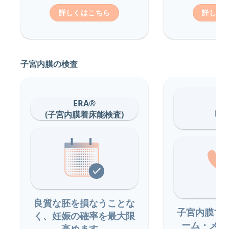
詳しくはこちら
詳しく
子宮内膜の検査
ERA®
EM
(子宮内膜着床能検査)
良質な胚を損なうことな
子宮内膜マ
く、妊娠の確率を最大限
ーム・メタ
高めます。