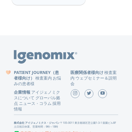
PATIENT JOURNEY（患
医療関係者様向け
検査案
者様向け）
検査案内
お悩
内
ウェブセミナー＆説明
みの患者様
会
企業情報
アイジェノミク
スについて
グローバル拠
点
ニュース
コラム
採用
・
情報
株式会社 アイジェノミクス・ジャパン
〒105-0011 東京都港区芝公園1-3-1 留園ビル8F
土日祝日休業、営業時間：9時～18時