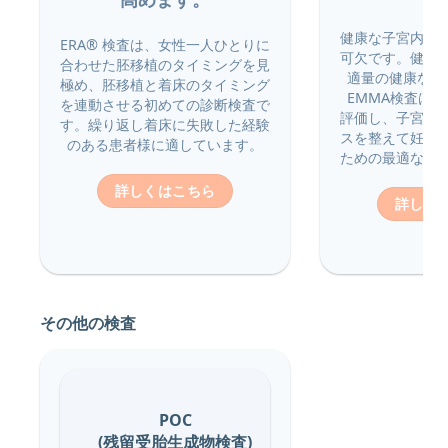
健康な子宮内膜
ERA® 検査は、女性一人ひとりに
可欠です。健康
合わせた胚移植のタイミングを見
適量の健康な細
極め、胚移植と着床のタイミング
EMMA検査は
を連動させる初めての診断検査で
評価し、子宮内
す。繰り返し着床に失敗した経験
スを整えて妊娠
のある患者様に適しています。
ための最適な治
詳しくはこちら
詳しく
その他の検査
POC
(残留受胎生成物検査)