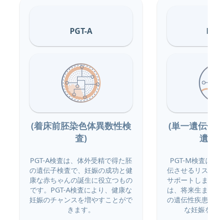
PGT-A
PG
(着床前胚染色体異数性検
(単一遺伝子
査)
遺伝
PGT-A検査は、体外受精で得た胚
PGT-M検査は
の遺伝子検査で、妊娠の成功と健
伝させるリスク
康な赤ちゃんの誕生に役立つもの
サポートします
です。PGT-A検査により、健康な
は、将来生まれ
妊娠のチャンスを増やすことがで
の遺伝性疾患の
きます。
な妊娠を目