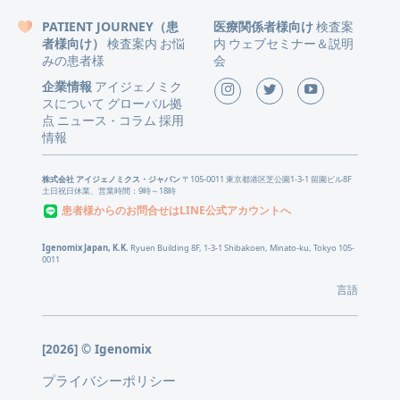
PATIENT JOURNEY（患
医療関係者様向け
検査案
者様向け）
検査案内
お悩
内
ウェブセミナー＆説明
みの患者様
会
企業情報
アイジェノミク
スについて
グローバル拠
点
ニュース
コラム
採用
・
情報
株式会社 アイジェノミクス・ジャパン
〒105-0011 東京都港区芝公園1-3-1 留園ビル8F
土日祝日休業、営業時間：9時～18時
患者様からのお問合せはLINE公式アカウントへ
Igenomix Japan, K.K.
Ryuen Building 8F, 1-3-1 Shibakoen, Minato-ku, Tokyo 105-
0011
言語
[2026] © Igenomix
プライバシーポリシー