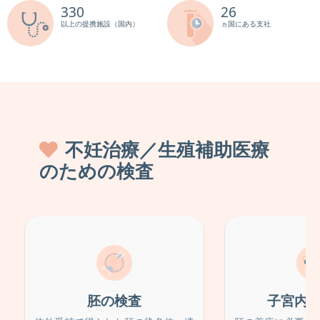
330
26
以上の提携施設（国内）
ヵ国にある支社
不妊治療／生殖補助医療
のための検査
胚の検査
子宮内