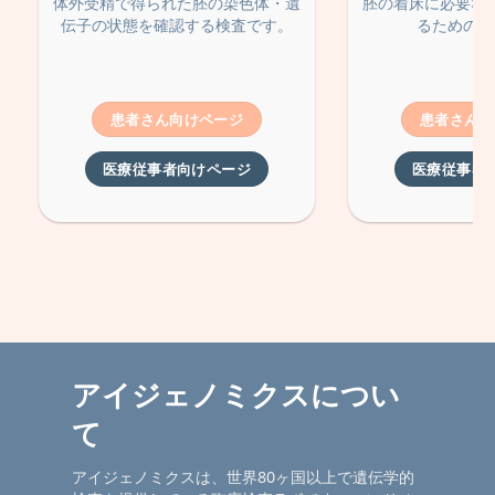
体外受精で得られた胚の染色体・遺
胚の着床に必要な
伝子の状態を確認する検査です。
るための検
患者さん向けページ
患者さん向
医療従事者向けページ
医療従事者
アイジェノミクスについ
て
アイジェノミクスは、世界80ヶ国以上で遺伝学的