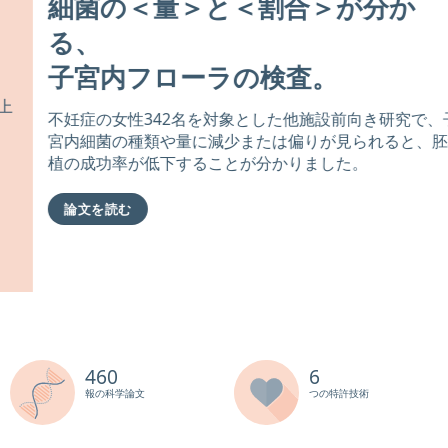
細菌の
＜量＞と
＜割合＞が分か
る、
子宮内フローラの検査。
不妊症の女性342名を対象とした他施設前向き研究で、子
宮内細菌の種類や量に減少または偏りが見られると、胚移
植の成功率が低下することが分かりました。
論文を読む
460
6
報の科学論文
つの特許技術