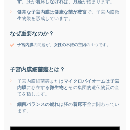
す
。胚が
着床しなければ
、
月経
が始まります。
健常な子宮内膜
は
健康な菌が豊富
で、子宮内膜微
生物叢を形成しています。
なぜ重要なのか？
子宮内膜
の問題が、
女性の不妊の主因
の１つです。
子宮内膜細菌叢とは？
子宮内膜細菌叢または
マイクロバイオーム
は
子宮
内膜
に存在する
微生物
とその集団的遺伝物質の全
てを指します。
細菌バランスの崩れ
は胚の
着床不全
に関わってい
ます。