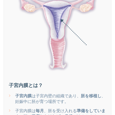
子宮内膜とは？
子宮内膜
は子宮内壁の組織であり、
胚を移植し
、
妊娠中に胚が育つ場所です。
子宮内膜は
毎月
、胚を受け入れる
準備をしていま