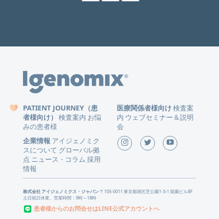
PATIENT JOURNEY（患
医療関係者様向け
検査案
者様向け）
検査案内
お悩
内
ウェブセミナー＆説明
みの患者様
会
企業情報
アイジェノミク
スについて
グローバル拠
点
ニュース
コラム
採用
・
情報
株式会社 アイジェノミクス・ジャパン
〒105-0011 東京都港区芝公園1-3-1 留園ビル8F
土日祝日休業、営業時間：9時～18時
患者様からのお問合せはLINE公式アカウントへ