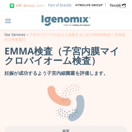
Skip
|
Part of brands:
お問い合わせはこちらへ
to
content
Our Services
>
子宮内フローラの乱れを改善するためのEMMA検査 | 患者様
向け検査案内
EMMA検査（子宮内膜マイ
クロバイオーム検査）
妊娠が成功するよう子宮内細菌叢を評価します。
概要