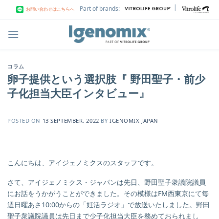
Skip
|
Part of brands:
お問い合わせはこちらへ
to
content
コラム
卵子提供という選択肢『 野田聖子・前少
子化担当大臣インタビュー』
POSTED ON
13 SEPTEMBER, 2022
BY
IGENOMIX JAPAN
こんにちは、アイジェノミクスのスタッフです。
さて、アイジェノミクス・ジャパンは先日、野田聖子衆議院議員
にお話をうかがうことができました。その模様はFM西東京にて毎
週日曜あさ10:00からの「妊活ラジオ」で放送いたしました。
野田
聖子衆議院議員は先日まで少子化担当大臣を務めておられまし