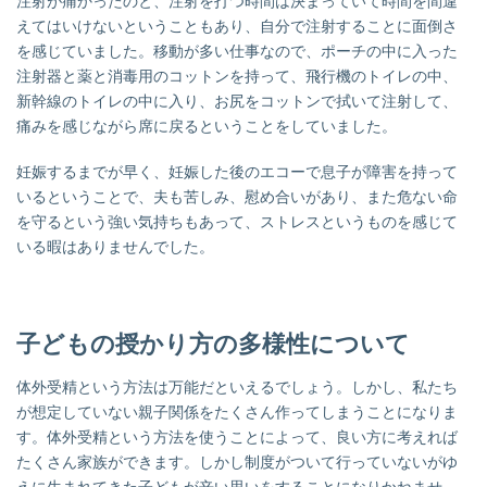
注射が痛かったのと、注射を打つ時間は決まっていて時間を間違
えてはいけないということもあり、自分で注射することに面倒さ
を感じていました。
移動が多い仕事なので、ポーチの中に入った
注射器と薬と消毒用のコットンを持って、飛行機のトイレの中、
新幹線のトイレの中に入り、お尻をコットンで拭いて注射して、
痛みを感じながら席に戻るということをしていました。
妊娠するまでが早く、妊娠した後のエコーで息子が障害を持って
いるということで、夫も苦しみ、慰め合いがあり、また危ない命
を守るという強い気持ちもあって、ストレスというものを感じて
いる暇はありませんでした。
子どもの授かり方の多様性について
体外受精という方法は万能だといえるでしょう。しかし、私たち
が想定していない親子関係をたくさん作ってしまうことになりま
す。
体外受精という方法を使うことによって、良い方に考えれば
たくさん家族ができます。しかし制度がついて行っていないがゆ
えに生まれてきた子どもが辛い思いをすることになりかねませ