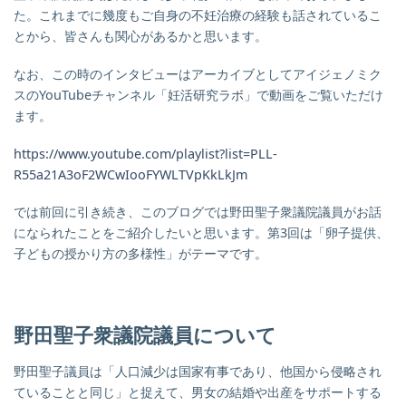
た。これまでに幾度もご自身の不妊治療の経験も話されているこ
とから、皆さんも関心があるかと思います。
なお、この時のインタビューはアーカイブとしてアイジェノミク
スのYouTubeチャンネル「妊活研究ラボ」で動画をご覧いただけ
ます。
https://www.youtube.com/playlist?list=PLL-
R55a21A3oF2WCwIooFYWLTVpKkLkJm
では前回に引き続き、このブログでは野田聖子衆議院議員がお話
になられたことを
ご紹介したいと思います。第3回は「卵子提供、
子どもの授かり方の多様性」がテーマです。
野田聖子衆議院議員について
野田聖子議員は「人口減少は国家有事であり、他国から侵略され
ていることと同じ」と捉えて、男女の結婚や出産をサポートする