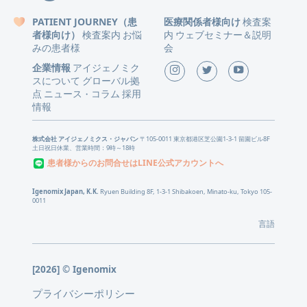
PATIENT JOURNEY（患
医療関係者様向け
検査案
者様向け）
検査案内
お悩
内
ウェブセミナー＆説明
みの患者様
会
企業情報
アイジェノミク
スについて
グローバル拠
点
ニュース
コラム
採用
・
情報
株式会社 アイジェノミクス・ジャパン
〒105-0011 東京都港区芝公園1-3-1 留園ビル8F
土日祝日休業、営業時間：9時～18時
患者様からのお問合せはLINE公式アカウントへ
Igenomix Japan, K.K.
Ryuen Building 8F, 1-3-1 Shibakoen, Minato-ku, Tokyo 105-
0011
言語
[2026] © Igenomix
プライバシーポリシー