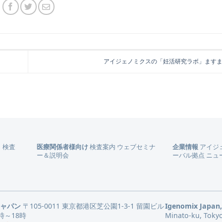
アイジェノミクスの「妊活研究ラボ」ます
）
検査
医療関係者様向け
検査案内
ウェブセミナ
企業情報
アイジ
ー＆説明会
ーバル拠点
ニュ
ジャパン
〒105-0011 東京都港区芝公園1-3-1 留園ビル
Igenomix Japan,
時～18時
Minato-ku, Toky