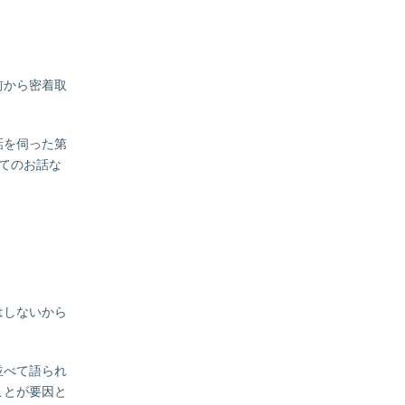
前から密着取
話を伺った第
てのお話な
はしないから
並べて語られ
ことが要因と