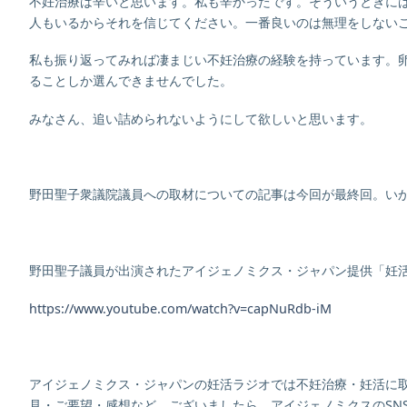
不妊治療は辛いと思います。私も辛かったです。そういうときに
人もいるからそれを信じてください。一番良いのは無理をしない
私も振り返ってみれば凄まじい不妊治療の経験を持っています。
ることしか選んできませんでした。
みなさん、追い詰められないようにして欲しいと思います。
野田聖子衆議院議員への取材についての記事は今回が最終回。い
野田聖子議員が出演されたアイジェノミクス・ジャパン提供「妊
https://www.youtube.com/watch?v=capNuRdb-iM
アイジェノミクス・ジャパンの妊活ラジオでは不妊治療・妊活に
見・ご要望・感想など、ございましたら、アイジェノミクスのSN