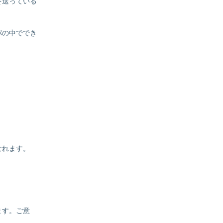
を送っている
パの中ででき
なれます。
ます。ご意