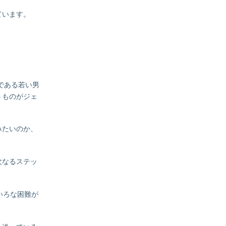
ています。
である若い男
うものがジェ
みたいのか、
次なるステッ
いろな困難が