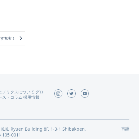
ます充実！
ェノミクスについて
グロ
ース
・
コラム
採用情報
言語
 K.K.
Ryuen Building 8F, 1-3-1 Shibakoen,
o 105-0011