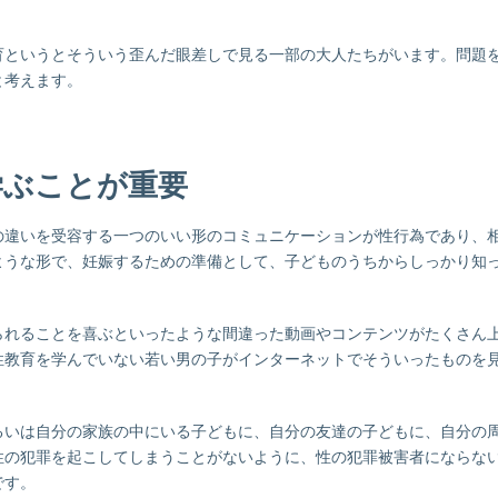
育というとそういう歪んだ眼差しで見る一部の大人たちがいます。問題
と考えます。
学ぶことが重要
の違いを受容する一つのいい形のコミュニケーションが性行為であり、
ような形で、妊娠するための準備として、子どものうちからしっかり知
られることを喜ぶといったような間違った動画やコンテンツがたくさん
性教育を学んでいない若い男の子がインターネットでそういったものを
るいは自分の家族の中にいる子どもに、自分の友達の子どもに、自分の
性の犯罪を起こしてしまうことがないように、性の犯罪被害者にならな
です。