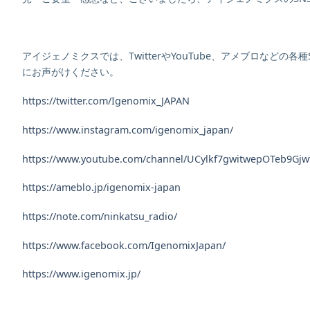
アイジェノミクスでは、TwitterやYouTube、アメブロなど
にお声がけください。
https://twitter.com/Igenomix_JAPAN
https://www.instagram.com/igenomix_japan/
https://www.youtube.com/channel/UCylkf7gwitwepOTeb9Gjw
https://ameblo.jp/igenomix-japan
https://note.com/ninkatsu_radio/
https://www.facebook.com/IgenomixJapan/
https://www.igenomix.jp/