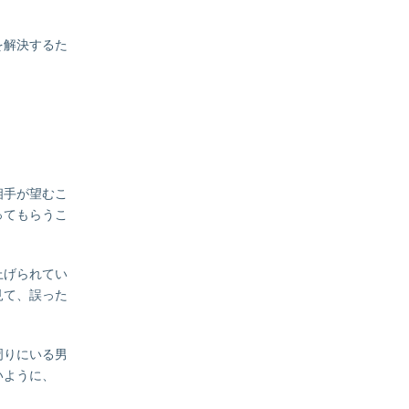
を解決するた
相手が望むこ
ってもらうこ
上げられてい
見て、誤った
周りにいる男
いように、