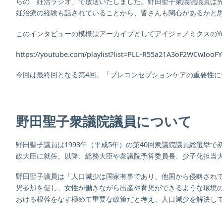
らの「妊活ラジオ」で放送いたしました。野田聖子衆議院議員は
妊治療の経験も話されていることから、皆さんも関心があるかと
このインタビューの模様はアーカイブとしてアイジェノミクスのYo
https://youtube.com/playlist?list=PLL-R55a21A3oF2WCwIoo
今回は最終回となる第4回。「プレコンセプションケアの重要性
野田聖子衆議院議員について
野田聖子議員は1993年（平成5年）の第40回衆議院議員総選挙で
政大臣に就任。以降、総務大臣や衆議院予算委員長、少子化担当
野田聖子議員は「人口減少は国家有事であり、他国から侵略され
児参加を促し、女性が働きながら出産や育児ができるような環境
おける根幹をなす極めて重要な政策だと考え、人口減少を解決し