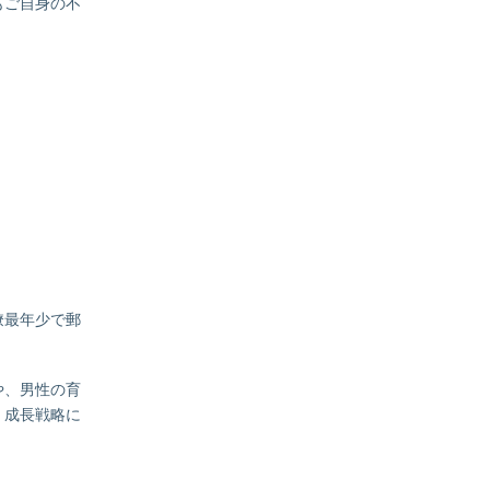
もご自身の不
僚最年少で郵
や、男性の育
、成長戦略に