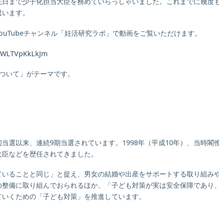
先日まで少子化担当大臣を務めていらっしゃいました。これまでに幾度
思います。
uTubeチャンネル「妊活研究ラボ」で動画をご覧いただけます。
FYWLTVpKkLkJm
について」がテーマです。
初当選以来、連続9期当選されています。1998年（平成10年）、当時閣
大臣などを歴任されてきました。
ていることと同じ」と捉え、男女の結婚や出産をサポートする取り組み
の整備に取り組んでおられるほか、「子ども対策が実は安全保障であり
ていくための「子ども対策」を推進しています。