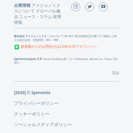
企業情報
アイジェノミク
スについて
グローバル拠
点
ニュース
コラム
採用
・
情報
株式会社 アイジェノミクス・ジャパン
〒105-0011 東京都港区芝公園1-3-1 留園ビル8F
土日祝日休業、営業時間：9時～18時
患者様からのお問合せはLINE公式アカウントへ
Igenomix Japan, K.K.
Ryuen Building 8F, 1-3-1 Shibakoen, Minato-ku, Tokyo 105-
0011
言語
[2026] © Igenomix
プライバシーポリシー
クッキーポリシー
ソーシャルメディアポリシー