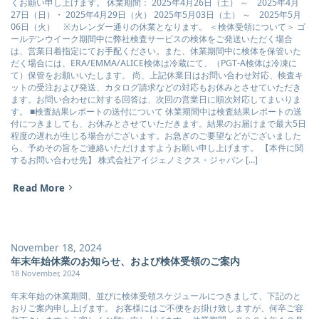
くお願い申し上げます。 休業期間： 2025年4月26日（土） ～ 2025年4月
27日（日）・ 2025年4月29日（火） 2025年5月03日（土） ～ 2025年5月
06日（火） ※カレンダー通りの休業となります。 ＜検体受領について＞ ゴ
ールデンウイーク期間中に弊社検査サービスの検体をご発送いただく場合
は、営業日着指定にてお手配ください。また、休業期間中に検体を保管いた
だく場合には、ERA/EMMA/ALICE検体は冷蔵にて、（PGT-A検体は冷凍に
て）保管をお願いいたします。 尚、上記休業日はお問い合わせ対応、検査キ
ットの受注および発送、カタログ請求などの対応もお休みとさせていただき
ます。お問い合わせに対する回答は、次回の営業日に順次対応してまいりま
す。 ■検査結果レポートの送付について 休業期間中は検査結果レポートの送
付につきましても、お休みとさせていただきます。結果のお届けまで最大5日
程度の遅れが生じる場合がございます。お急ぎのご要望などがございました
ら、予めその旨をご連絡いただけますようお願い申し上げます。 【本件に関
するお問い合わせ先】 株式会社アイジェノミクス・ジャパン [...]
Read More
November 18, 2024
年末年始休業のお知らせ、および検体受領のご案内
18 November, 2024
年末年始の休業期間、並びに検体受領スケジュールにつきまして、下記のと
おりご案内申し上げます。 お客様にはご不便をお掛け致しますが、何卒ご容