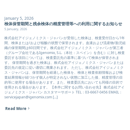
January 5, 2026
検体保管期間と残余検体の精度管理等への利用に関するお知らせ
5 January, 2026
株式会社アイジェノミクス・ジャパンが受領した検体は、検査受付日から1年
間、検体または/および核酸の状態で保管されます。血液および流産物/胎児組
織の保管期間は60日間です。株式会社アイジェノミクス・ジャパンが第三者
（グループ会社であるIgenomix, S.L.（本社：スペイン）を含む）に対し検査
委託する項目については、検査委託先の基準に基づいて検体が保管されま
す。 保管期間を過ぎた検体は、株式会社アイジェノミクス・ジャパンまたは
委託先の規定に従い適切に廃棄されます。 ただし、株式会社アイジェノミク
ス・ジャパンは、保管期間を経過した検体を、検体と検査依頼情報および検
査結果情報が紐づかず個人が特定されない状態に加工した後、精度管理の目
的等に使用する場合があります。また、検査委託先においても同様の目的で
使用される場合があります。 【本件に関するお問い合わせ先】 株式会社アイ
ジェノミクス・ジャパン カスタマーサポート TEL：03-6667-0456 EMAIL：
servicejapan@igenomix.com [...]
Read More