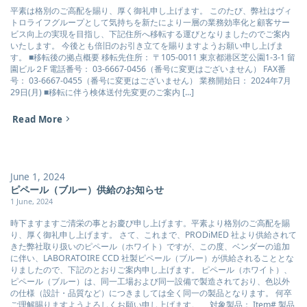
平素は格別のご高配を賜り、厚く御礼申し上げます。 このたび、弊社はヴィ
トロライフグループとして気持ちを新たにより一層の業務効率化と顧客サー
ビス向上の実現を目指し、下記住所へ移転する運びとなりましたのでご案内
いたします。 今後とも倍旧のお引き立てを賜りますようお願い申し上げま
す。 ■移転後の拠点概要 移転先住所： 〒105-0011 東京都港区芝公園1-3-1 留
園ビル２F 電話番号： 03-6667-0456（番号に変更はございません） FAX番
号： 03-6667-0455（番号に変更はございません） 業務開始日： 2024年7月
29日(月) ■移転に伴う検体送付先変更のご案内 [...]
Read More
June 1, 2024
ピペール（ブルー）供給のお知らせ
1 June, 2024
時下ますますご清栄の事とお慶び申し上げます。平素より格別のご高配を賜
り、厚く御礼申し上げます。 さて、これまで、PRODiMED 社より供給されて
きた弊社取り扱いのピペール（ホワイト）ですが、この度、ベンダーの追加
に伴い、LABORATOIRE CCD 社製ピペール（ブルー）が供給されることとな
りましたので、下記のとおりご案内申し上げます。 ピペール（ホワイト）、
ピペール（ブルー）は、同一工場および同一設備で製造されており、色以外
の仕様（設計・品質など）につきましては全く同一の製品となります。 何卒
ご理解賜りますようよろしくお願い申し上げます。 対象製品： Item# 製品