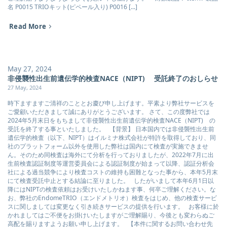
名 P0015 TRIOキット(ピペール入り) P0016 [...]
Read More
May 27, 2024
非侵襲性出生前遺伝学的検査NACE（NIPT) 受託終了のおしらせ
27 May, 2024
時下ますますご清祥のこととお慶び申し上げます。平素より弊社サービスを
ご愛顧いただきまして誠にありがとうございます。 さて、この度弊社では
2024年5月末日をもちまして非侵襲性出生前遺伝学的検査NACE（NIPT) の
受託を終了する事といたしました。 【背景】 日本国内では非侵襲性出生前
遺伝学的検査（以下、NIPT）はイルミナ株式会社が特許を取得しており、同
社のプラットフォーム以外を使用した弊社は国内にて検査が実施できませ
ん。そのため同検査は海外にて分析を行っておりましたが、2022年7月に出
生前検査認証制度等運営委員会による認証制度が始まって以降、認証分析会
社による過当競争により検査コストの維持も困難となった事から、本年5月末
にて検査受託中止とする結論に至りました。 したがいまして本年6月1日以
降にはNIPTの検査依頼はお受けいたしかねます事、何卒ご理解ください。な
お、弊社のEndomeTRIO（エンドメトリオ）検査をはじめ、他の検査サービ
スに関しましては変更なく引き続きサービスの提供を行います。 お客様に於
かれましてはご不便をお掛けいたしますがご理解賜り、今後とも変わらぬご
高配を賜りますようお願い申し上げます。 【本件に関するお問い合わせ先