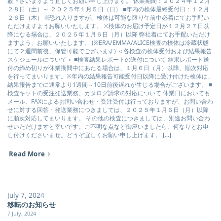
赦下さいますよう宜しくお願い申し上げます。 休業期間：２０２４年１２月
２８日（土）～ ２０２５年１月５日（日） ■年内の検体最終受付日：１２月
２６日（木） ※恐れ入りますが、検体は可能な限り午前中必着にてお手配い
ただけますようお願いいたします。 ※検体のお届け予定日が１２月２７日以
降になる場合は、２０２５年１月６日（月）以降 弊社着にてお手配いただけ
ますよう、お願いいたします。 (※ERA/EMMA/ALICE検査の検体は冷蔵状態
にて２週間前後、保管可能でございます) ＜各検査の検体受付および結果報告
スケジュールについて＞ ■検査結果レポートの送付について 結果レポート送
付の締め切りが休業期間中にあたる場合は、１月６日（月）以降、順次対応
を行ってまいります。※年内の結果報告可能受付日以降に受け付けた検体は、
結果報告までに通常より1週間～10日前後遅れが生じる場合がございます。 ■
検査キットの受注発送業務、カタログ請求の対応について 休業日においても
メール、FAXによるお問い合わせ・受注受付は行っておりますが、お問い合わ
せに対する回答・発送業務につきましては、２０２５年１月６日（月）以降
に順次対応してまいります。 その他の検査につきましては、別途お問い合わ
せいただけますと幸いです。ご不明な点など御座いましたら、何なりとお申
し付けくださいませ。どうぞ宜しくお願い申し上げます。 [...]
Read More
July 7, 2024
移転のお知らせ
7 July, 2024