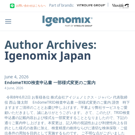
Skip
|
Part of brands:
お問い合わせはこちらへ
to
content
Author Archives:
Igenomix Japan
June 4, 2026
EndomeTRIO検査申込書 一部様式変更のご案内
4 June, 2026
令和8年6月2日 お客様各位 株式会社アイジェノミクス・ジャパン 代表取締
役 西山 隆太郎 EndomeTRIO検査申込書 一部様式変更のご案内 謹啓 時下
ますますご清祥のこととお慶び申し上げます。平素より弊社サービスをご愛
顧いただきまして、誠にありがとうございます。 さて、このたび、TRIO検査
申込書の記載内容および様式を一部変更することとなりましたので、下記の
通りご案内申し上げます。本変更は、記入時の視認性および利便性向上を目
的とした様式の改善に加え、検査精度の維持ならびに適切な検体採取・ご提
出条件の周知を目的として実施するものです。 ご不明な点がございました