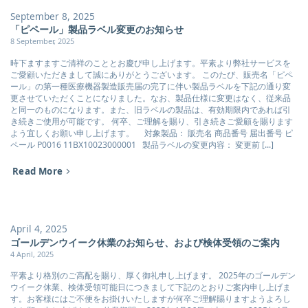
September 8, 2025
「ピペール」製品ラベル変更のお知らせ
8 September, 2025
時下ますますご清祥のこととお慶び申し上げます。平素より弊社サービスを
ご愛顧いただきまして誠にありがとうございます。 このたび、販売名「ピペ
ール」の第一種医療機器製造販売届の完了に伴い製品ラベルを下記の通り変
更させていただくことになりました。なお、製品仕様に変更はなく、従来品
と同一のものになります。また、旧ラベルの製品は、有効期限内であれば引
き続きご使用が可能です。 何卒、ご理解を賜り、引き続きご愛顧を賜ります
よう宜しくお願い申し上げます。 対象製品： 販売名 商品番号 届出番号 ピ
ペール P0016 11BX10023000001 製品ラベルの変更内容： 変更前 [...]
Read More
April 4, 2025
ゴールデンウイーク休業のお知らせ、および検体受領のご案内
4 April, 2025
平素より格別のご高配を賜り、厚く御礼申し上げます。 2025年のゴールデン
ウイーク休業、検体受領可能日につきまして下記のとおりご案内申し上げま
す。お客様にはご不便をお掛けいたしますが何卒ご理解賜りますようよろし