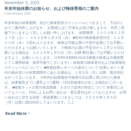
November 5, 2025
年末年始休業のお知らせ、および検体受領のご案内
5 November, 2025
年末年始の休業期間、並びに検体受領スケジュールにつきまして、下記のと
おりご案内申し上げます。 お客様にはご不便をお掛け致しますが、何卒ご容
赦下さいますよう宜しくお願い申し上げます。 休業期間：２０２５年１２月
２７日（土）～ ２０２６年１月４日（日） ■年内の検体最終受付日：１２月
２５日（木） ※恐れ入りますが、検体は可能な限り午前中必着にてお手配い
ただけますようお願いいたします。 ※検体のお届け予定日が１２月２６日以
降になる場合は、２０２６年１月５日（月）以降 弊社着にてお手配いただけ
ますよう、お願いいたします。 (※ERA/EMMA/ALICE検査の検体は冷蔵状態
にて２週間前後、保管可能でございます) ＜各検査の検体受付および結果報告
スケジュールについて＞ ■検査結果レポートの送付について 結果レポート送
付の締め切りが休業期間中にあたる場合は、１月５日（月）以降、順次対応
を行ってまいります。 ※年内の結果報告可能受付日以降に受け付けた検体
は、結果報告までに通常より1週間～10日前後遅れが生じる場合がございま
す。 ■検査キットの受注発送業務、カタログ請求の対応について 休業日にお
いてもメール、FAXによるお問い合わせ・受注受付は行っておりますが、お問
い合わせに対する回答・発送業務につきましては、２０２６年１月５日
（月）以降に順次対応してまいります。 [...]
Read More