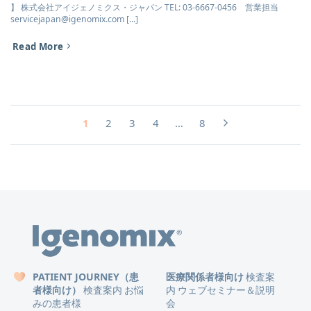
】 株式会社アイジェノミクス・ジャパン TEL: 03-6667-0456 営業担当
servicejapan@igenomix.com [...]
Read More
1
2
3
4
…
8
PATIENT JOURNEY（患
医療関係者様向け
検査案
者様向け）
検査案内
お悩
内
ウェブセミナー＆説明
みの患者様
会