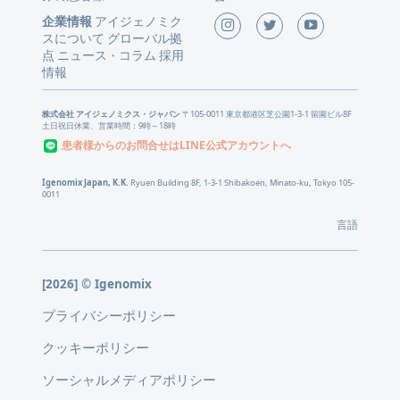
企業情報
アイジェノミク
スについて
グローバル拠
点
ニュース
コラム
採用
・
情報
株式会社 アイジェノミクス・ジャパン
〒105-0011 東京都港区芝公園1-3-1 留園ビル8F
土日祝日休業、営業時間：9時～18時
患者様からのお問合せはLINE公式アカウントへ
Igenomix Japan, K.K.
Ryuen Building 8F, 1-3-1 Shibakoen, Minato-ku, Tokyo 105-
0011
言語
[2026] © Igenomix
プライバシーポリシー
クッキーポリシー
ソーシャルメディアポリシー