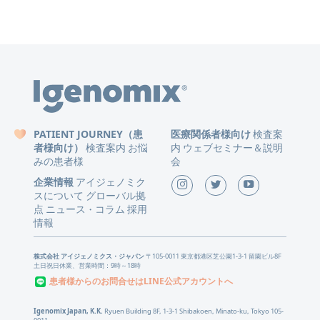
PATIENT JOURNEY（患
医療関係者様向け
検査案
者様向け）
検査案内
お悩
内
ウェブセミナー＆説明
みの患者様
会
企業情報
アイジェノミク
スについて
グローバル拠
点
ニュース
コラム
採用
・
情報
株式会社 アイジェノミクス・ジャパン
〒105-0011 東京都港区芝公園1-3-1 留園ビル8F
土日祝日休業、営業時間：9時～18時
患者様からのお問合せはLINE公式アカウントへ
Igenomix Japan, K.K.
Ryuen Building 8F, 1-3-1 Shibakoen, Minato-ku, Tokyo 105-