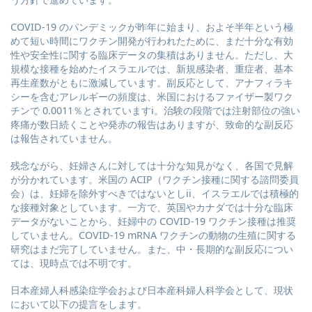
COVID-19 のパンデミックが昨年に始まり、およそ半年という極
めて短い時間にワクチン開発が⾏われたために、まだ⼗分な有効
性や安全性に関する臨床データの集積はありません。ただし、⼤
規模な接種を始めたイスラエルでは、新規感染者、重症者、基本
再⽣産数がともに激減しています。副反応として、アナフィラキ
シーを含むアレルギーの頻度は、⽶国におけるファイザー製ワク
チンで 0.0011％とされていますi。治験の段階では注射部位の強い
疼痛が数⽇続くことや発⾚の報告はありますが、致命的な副反応
は報告されていません。
残念ながら、妊婦さんに対しては⼗分な知⾒がなく、各国で⾒解
が分かれています。⽶国の ACIP（ワクチン接種に関する諮問委員
会）は、妊婦を除外すべきではないとしii、イスラエルでは積極的
な接種対象としています。⼀⽅で、英国やカナダでは⼗分な臨床
データがないことから、妊婦中の COVID-19 ワクチン接種は推奨
していません。COVID-19 mRNA ワクチンの動物の⽣殖に関する
研究はまだ完了していません。また、中・⻑期的な副反応につい
ては、現時点では不明です。
⽇本産婦⼈科感染症学会および⽇本産科婦⼈科学会として、現状
において以下の提⾔をします。