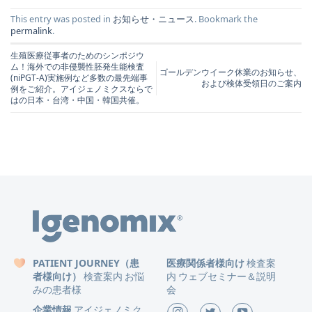
This entry was posted in
お知らせ・ニュース
. Bookmark the
permalink
.
生殖医療従事者のためのシンポジウ
ム！海外での非侵襲性胚発生能検査
ゴールデンウイーク休業のお知らせ、
(niPGT-A)実施例など多数の最先端事
および検体受領日のご案内
例をご紹介。アイジェノミクスならで
はの日本・台湾・中国・韓国共催。
PATIENT JOURNEY（患
医療関係者様向け
検査案
者様向け）
検査案内
お悩
内
ウェブセミナー＆説明
みの患者様
会
企業情報
アイジェノミク