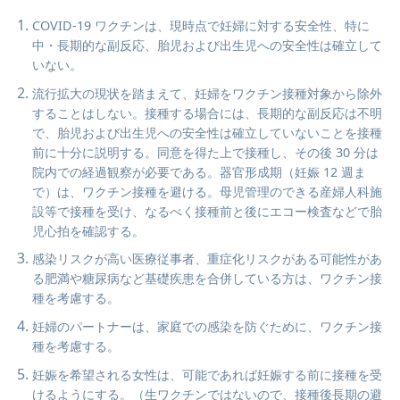
COVID-19 ワクチンは、現時点で妊婦に対する安全性、特に
中・⻑期的な副反応、胎児および出⽣児への安全性は確⽴して
いない。
流⾏拡⼤の現状を踏まえて、妊婦をワクチン接種対象から除外
することはしない。接種する場合には、⻑期的な副反応は不明
で、胎児および出⽣児への安全性は確⽴していないことを接種
前に⼗分に説明する。同意を得た上で接種し、その後 30 分は
院内での経過観察が必要である。器官形成期（妊娠 12 週ま
で）は、ワクチン接種を避ける。⺟児管理のできる産婦⼈科施
設等で接種を受け、なるべく接種前と後にエコー検査などで胎
児⼼拍を確認する。
感染リスクが⾼い医療従事者、重症化リスクがある可能性があ
る肥満や糖尿病など基礎疾患を合併している⽅は、ワクチン接
種を考慮する。
妊婦のパートナーは、家庭での感染を防ぐために、ワクチン接
種を考慮する。
妊娠を希望される⼥性は、可能であれば妊娠する前に接種を受
けるようにする。（⽣ワクチンではないので、接種後⻑期の避