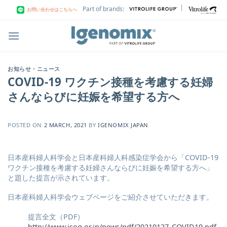
Skip
|
Part of brands:
お問い合わせはこちらへ
to
content
お知らせ・ニュース
COVID-19 ワクチン接種を考慮する妊婦
さんならびに妊娠を希望する⽅へ
POSTED ON
2 MARCH, 2021
BY
IGENOMIX JAPAN
日本産科婦人科学会と日本産科婦人科感染症学会から「COVID-19
ワクチン接種を考慮する妊婦さんならびに妊娠を希望する⽅へ」
と題した提言が示されています。
日本産科婦人科学会ウェブページをご紹介させていただきます。
提言全文（PDF）
http://www.jsog.or.jp/news/pdf/20210127_COVID19.pdf