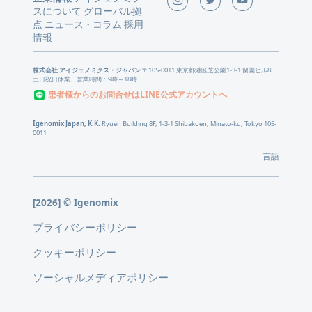
スについて
グローバル拠
点
ニュース
コラム
採用
・
情報
株式会社 アイジェノミクス・ジャパン
〒105-0011 東京都港区芝公園1-3-1 留園ビル8F
土日祝日休業、営業時間：9時～18時
患者様からのお問合せはLINE公式アカウントへ
Igenomix Japan, K.K.
Ryuen Building 8F, 1-3-1 Shibakoen, Minato-ku, Tokyo 105-
0011
言語
[2026] © Igenomix
プライバシーポリシー
クッキーポリシー
ソーシャルメディアポリシー