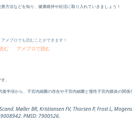
改善方法などを知り、健康維持や妊活に取り入れていきましょう！
e・アメブロでも読むことができます！
で読む
アメブロで読む
です。
年代後半頃から、子宮内細菌の存在や子宮内細菌と慢性子宮内膜炎の関係
l Scand. Møller BR, Kristiansen FV, Thorsen P, Frost L, Mogen
09008942. PMID: 7900526.