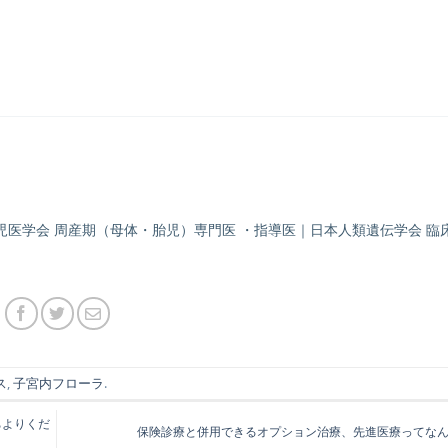
児医学会 周産期（母体・胎児）専門医 ・指導医｜日本人類遺伝学会 臨
ス
,
子宮内フローラ
.
ちよりくだ
保険診療と併用できるオプション治療、先進医療ってな