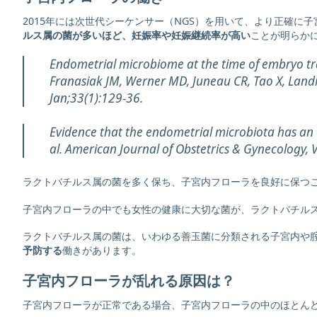
2015年には次世代シーケンサー（NGS）を用いて、より正確に
ルス属の菌が多いほど、妊娠率や妊娠継続率が高い
ことが明らか
Endometrial microbiome at the time of embryo tra
Franasiak JM, Werner MD, Juneau CR, Tao X, Landis 
Jan;33(1):129-36.
Evidence that the endometrial microbiota has an 
al. American Journal of Obstetrics & Gynecology, 
ラクトバチルス属の菌を多く保ち、子宮内フローラを良好に保つ
子宮内フローラの中でも女性の健康に大切な菌が、ラクトバチル
ラクトバチルス属の菌は、いわゆる善玉菌に分類される子宮内や
予防する
働きがあります。
子宮内フローラが乱れる原因は？
子宮内フローラが正常である場合、子宮内フローラの中のほとん