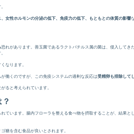
す。
ス、女性ホルモンの分泌の低下、免疫力の低下、もともとの体質の影響
る
恐れがあります。善玉菌であるラクトバチルス属の菌は、侵入してき
す。
すくなります。
ムが働くのですが、この免疫システムの過剰な反応は
受精卵も排除して
ながると考えられています。
は？
られています。腸内フローラを整える食べ物を摂取することが、結果と
リゴ糖を含む食品が良いとされます。