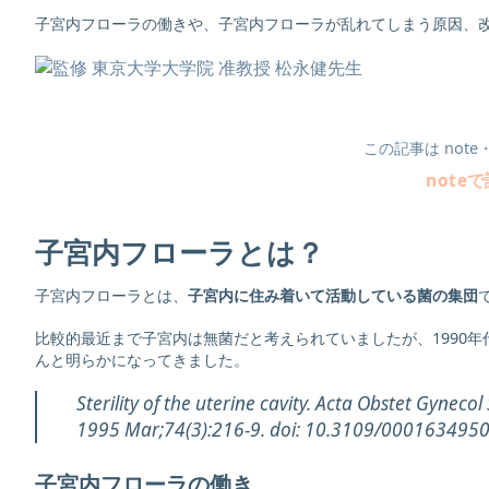
子宮内フローラの働きや、子宮内フローラが乱れてしまう原因、
この記事は not
note
子宮内フローラとは？
子宮内フローラとは、
子宮内に住み着いて活動している菌の集団
比較的最近まで子宮内は無菌だと考えられていましたが、1990
んと明らかになってきました。
Sterility of the uterine cavity. Acta Obstet Gyneco
1995 Mar;74(3):216-9. doi: 10.3109/000163495
子宮内フローラの働き