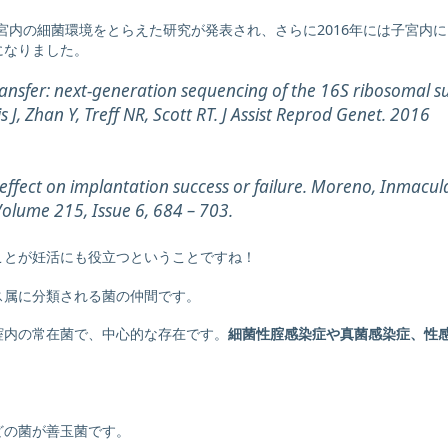
子宮内の細菌環境をとらえた研究が発表され、さらに2016年には子宮内に
になりました。
nsfer: next-generation sequencing of the 16S ribosomal su
J, Zhan Y, Treff NR, Scott RT. J Assist Reprod Genet. 2016
effect on implantation success or failure. Moreno, Inmacul
Volume 215, Issue 6, 684 – 703.
ことが妊活にも役立つということですね！
ス属に分類される菌の仲間です。
腟内の常在菌で、中心的な存在です。
細菌性腟感染症や真菌感染症、性
どの菌が善玉菌です。