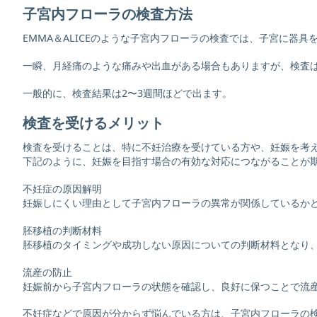
子宮内フローラの検査方法
EMMA＆ALICEのような子宮内フローラの検査では、子宮に器
一瞬、月経痛のような痛みや出血がある場合もありますが、検査
一般的に、検査結果は2〜3週間ほどで出ます。
検査を受けるメリット
検査を受けることは、特に不妊治療を受けている方や、妊娠を考
下記のように、妊娠を目指す場合の有効な対応につながることが
不妊症の原因解明
妊娠しにくい理由として子宮内フローラの異常が関係しているか
胚移植の判断材料
胚移植のタイミングや成功しない原因についての判断材料となり
流産の防止
妊娠前から子宮内フローラの状態を確認し、良好に保つことで流
不妊症などで原因が分からず悩んでいる方は、子宮内フローラの