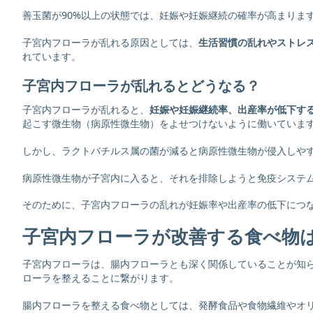
善玉菌が90%以上の状態では、妊娠や妊娠継続の確率が高まりま
子宮内フローラが乱れる原因としては、
生活習慣の乱れやストレ
れています。
子宮内フローラが乱れるとどうなる？
子宮内フローラが乱れると、
妊娠や妊娠継続率、出産率が低下す
起こす微生物（病原性微生物）をよせつけないように働いていま
しかし、ラクトバチルス属の菌が減ると病原性微生物が侵入しや
病原性微生物が子宮内に入ると、それを排除しようと免疫システ
そのために、子宮内フローラの乱れが妊娠率や出産率の低下につ
子宮内フローラが改善する食べ物
子宮内フローラは、腸内フローラとも深く関係していることが知
ローラを整えることに繋がります。
腸内フローラを整える食べ物としては、発酵食品や食物繊維やオ