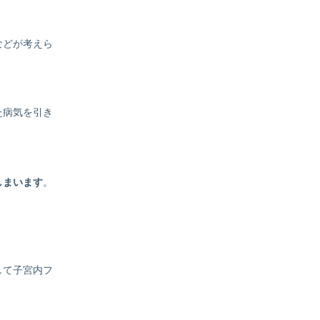
などが考えら
た病気を引き
しまいます
。
して子宮内フ