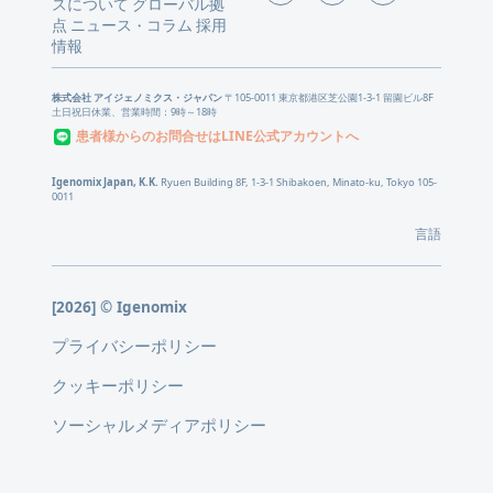
スについて
グローバル拠
点
ニュース
コラム
採用
・
情報
株式会社 アイジェノミクス・ジャパン
〒105-0011 東京都港区芝公園1-3-1 留園ビル8F
土日祝日休業、営業時間：9時～18時
患者様からのお問合せはLINE公式アカウントへ
Igenomix Japan, K.K.
Ryuen Building 8F, 1-3-1 Shibakoen, Minato-ku, Tokyo 105-
0011
言語
[2026] © Igenomix
プライバシーポリシー
クッキーポリシー
ソーシャルメディアポリシー