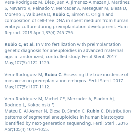
Vera-Rodriguez M, Diez-Juan A, Jimenez-Almazan J, Martinez
S, Navarro R, Peinado V, Mercader A, Meseguer M, Blesa D,
Moreno I, Valbuena D,
Rubio C
, Simon C. Origin and
composition of cell-free DNA in spent medium from human
embryo culture during preimplantation development. Hum
Reprod. 2018 Apr 1;33(4):745-756.
Rubio C, et al.
In vitro fertilization with preimplantation
genetic diagnosis for aneuploidies in advanced maternal
age: a randomized, controlled study. Fertil Steril. 2017
May;107(5):1122-1129.
Vera-Rodriguez M,
Rubio C.
Assessing the true incidence of
mosaicism in preimplantation embryos. Fertil Steril. 2017
May;107(5):1107-1112.
Vera-Rodríguez M, Michel CE, Mercader A, Bladon AJ,
Rodrigo L, Kokocinski F,
Mateu E, Al-Asmar N, Blesa D, Simón C,
Rubio C.
Distribution
patterns of segmental aneuploidies in human blastocysts
identified by next-generation sequencing. Fertil Steril. 2016
Apr;105(4):1047-1055.