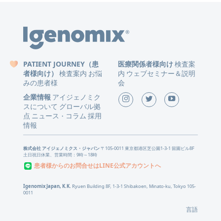
PATIENT JOURNEY（患
医療関係者様向け
検査案
者様向け）
検査案内
お悩
内
ウェブセミナー＆説明
みの患者様
会
企業情報
アイジェノミク
スについて
グローバル拠
点
ニュース
コラム
採用
・
情報
株式会社 アイジェノミクス・ジャパン
〒105-0011 東京都港区芝公園1-3-1 留園ビル8F
土日祝日休業、営業時間：9時～18時
患者様からのお問合せはLINE公式アカウントへ
Igenomix Japan, K.K.
Ryuen Building 8F, 1-3-1 Shibakoen, Minato-ku, Tokyo 105-
0011
言語