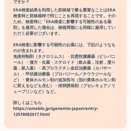
ですか？
ERA検査結果を利用した胚移植で最も重要なことはERA
検査時と胚移植時で同じことを再現することです。その
ため、検査時に「ERA検査に影響する可能性のある薬
剤」を服用した場合は、移植周期にも同様に服用してい
ただく必要がございます。
ERA検査に影響する可能性のお薬には、下記のようなも
のが含まれます。
免疫抑制剤（タクロリムス）・抗悪性腫瘍薬（ピシバニ
ール）・漢方・生薬・ステロイド（飲み薬，注射，塗り
薬，吸入薬）・高プロラクチン血症治療薬（カバサー
ル）・甲状腺治療薬（プロパジール／チウラジールな
ど）・黄体ホルモン剤の追加投与（別の黄体ホルモン剤
に変えるなども含む）・排卵誘発剤（ブセレキュア／リ
ュープリンなど）など。
詳しくはこちら
https://ameblo.jp/igenomix-japan/entry-
12576082017.html