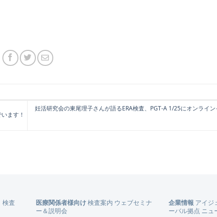
妊活研究会の東尾理子さんが語るERA検査、PGT-A 1/25にオンライ
でいます！
）
検査
医療関係者様向け
検査案内
ウェブセミナ
企業情報
アイジ
ー＆説明会
ーバル拠点
ニュ