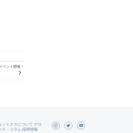
ンイベント開催！
ェノミクスについて
グロ
ース
・
コラム
採用情報