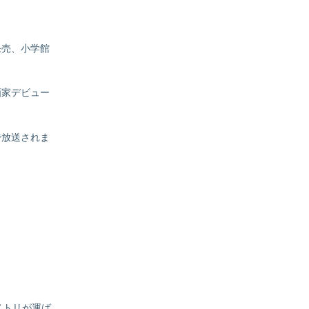
発売、小学館
画家デビュー
で放送されま
ノトリが運ば