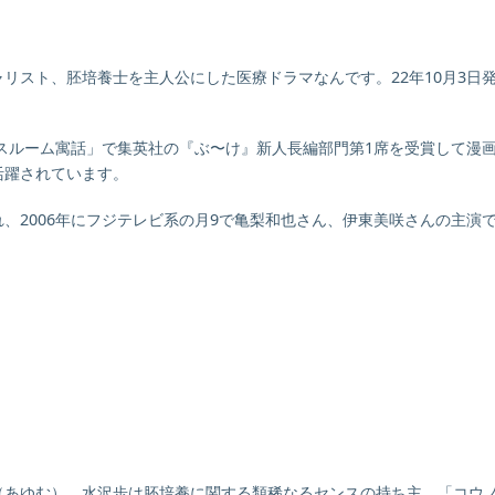
リスト、胚培養士を主人公にした医療ドラマなんです。22年10月3日
バスルーム寓話」で集英社の『ぶ〜け』新人長編部門第1席を受賞して漫
活躍されています。
、2006年にフジテレビ系の月9で亀梨和也さん、伊東美咲さんの主演
！
（あゆむ）。水沢歩は胚培養に関する類稀なるセンスの持ち主。「コウ