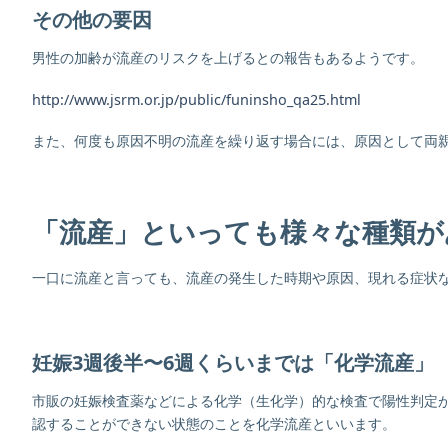
その他の要因
男性の加齢が流産のリスクを上げるとの報告もあるようです。
http://www.jsrm.or.jp/public/funinsho_qa25.html
また、何度も原因不明の流産を繰り返す場合には、原因として両
「流産」といっても様々な種類が
一口に流産と言っても、流産の発生した時期や原因、現れる症状
妊娠3週後半〜6週くらいまでは「化学流産」
市販の妊娠検査薬などによる化学（生化学）的な検査で陽性判定
認することができない状態のことを化学流産といいます。