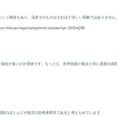
るという報告もあり、流産そのものはそれほど珍しい現象ではありません
loss-miscarriage/symptoms-causes/syc-20354298
な場合が多いのが現状です。もっとも、科学技術の進歩と共に流産の原
原因のほとんどが胎児の染色体異常であると考えられています。