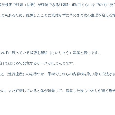
音波検査で妊娠（胎嚢）が確認できる妊娠5～6週目くらいまでの間に発
こともあるため、妊娠したことに気付かずにそのまま次の生理を迎える
されずに残っている状態を稽留（けいりゅう）流産と言います。
受けてはじめて発覚するケースがほとんどです。
れる（進行流産）のを待つか、手術でこれらの内容物を取り除く方法が
ため、まだ妊娠していると体が錯覚して、流産した後もつわりが続く場