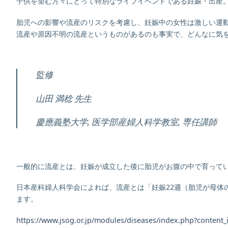
子供を望む方々にとって特別なライフイベントである妊娠・出産
胎児への影響や流産のリスクを考慮し、妊娠中の女性は激しい運
流産や原因不明の流産というものがあるのも事実で、どんなに気
監修
山田 満稔 先生
慶應義塾大学, 医学部産婦人科学教室, 専任講師
一般的に流産とは、妊娠が成立した後に胎児がお腹の中で育って
日本産科婦人科学会によれば、流産とは「妊娠22週（胎児が母体
ます。
https://www.jsog.or.jp/modules/diseases/index.php?content_