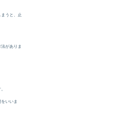
しまうと、止
方法がありま
す。
態をいいま