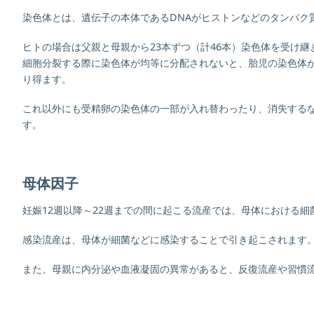
染色体とは、遺伝子の本体であるDNAがヒストンなどのタンパク
ヒトの場合は父親と母親から23本ずつ（計46本）染色体を受け
細胞分裂する際に染色体が均等に分配されないと、胎児の染色体
り得ます。
これ以外にも受精卵の染色体の一部が入れ替わったり、消失する
す。
母体因子
妊娠12週以降～22週までの間に起こる流産では、母体における
感染流産は、母体が細菌などに感染することで引き起こされます
また、母親に内分泌や血液凝固の異常があると、反復流産や習慣