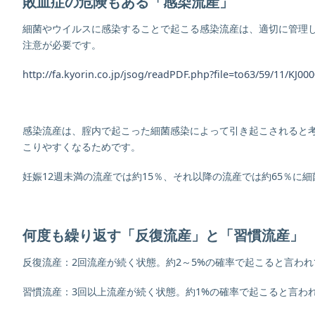
敗血症の危険もある「感染流産」
細菌やウイルスに感染することで起こる感染流産は、適切に管理
注意が必要です。
http://fa.kyorin.co.jp/jsog/readPDF.php?file=to63/59/11/KJ00
感染流産は、腟内で起こった細菌感染によって引き起こされると
こりやすくなるためです。
妊娠12週未満の流産では約15％、それ以降の流産では約65％に
何度も繰り返す「反復流産」と「習慣流産」
反復流産：2回流産が続く状態。約2～5%の確率で起こると言わ
習慣流産：3回以上流産が続く状態。約1%の確率で起こると言わ