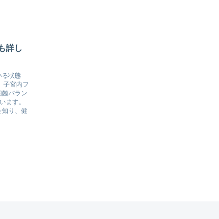
も詳し
いる状態
、子宮内フ
細菌バラン
ています。
を知り、健