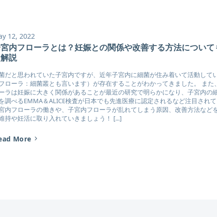
y 12, 2022
子宮内フローラとは？妊娠との関係や改善する方法について
く解説
菌だと思われていた子宮内ですが、近年子宮内に細菌が住み着いて活動して
フローラ：細菌叢とも言います）が存在することがわかってきました。 また
ーラは妊娠に大きく関係があることが最近の研究で明らかになり、子宮内の
を調べるEMMA＆ALICE検査が日本でも先進医療に認定されるなど注目され
宮内フローラの働きや、子宮内フローラが乱れてしまう原因、改善方法など
維持や妊活に取り入れていきましょう！ [...]
ead More