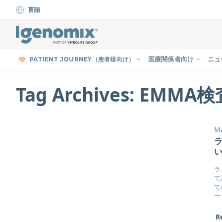
Skip
言語
to
content
PATIENT JOURNEY（患者様向け）
医療関係者向け
ニュ
Tag Archives:
EMMA検
Ma
ラ
て
て
ー
R