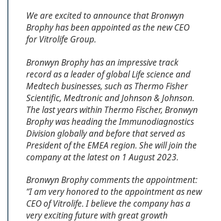
We are excited to announce that Bronwyn
Brophy has been appointed as the new CEO
for Vitrolife Group.
Bronwyn Brophy has an impressive track
record as a leader of global Life science and
Medtech businesses, such as Thermo Fisher
Scientific, Medtronic and Johnson & Johnson.
The last years within Thermo Fischer, Bronwyn
Brophy was heading the Immunodiagnostics
Division globally and before that served as
President of the EMEA region. She will join the
company at the latest on 1 August 2023.
Bronwyn Brophy comments the appointment:
“I am very honored to the appointment as new
CEO of Vitrolife. I believe the company has a
very exciting future with great growth