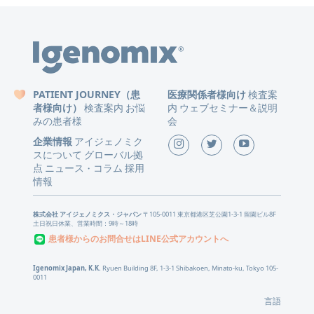
PATIENT JOURNEY（患
医療関係者様向け
検査案
者様向け）
検査案内
お悩
内
ウェブセミナー＆説明
みの患者様
会
企業情報
アイジェノミク
スについて
グローバル拠
点
ニュース
コラム
採用
・
情報
株式会社 アイジェノミクス・ジャパン
〒105-0011 東京都港区芝公園1-3-1 留園ビル8F
土日祝日休業、営業時間：9時～18時
患者様からのお問合せはLINE公式アカウントへ
Igenomix Japan, K.K.
Ryuen Building 8F, 1-3-1 Shibakoen, Minato-ku, Tokyo 105-
0011
言語