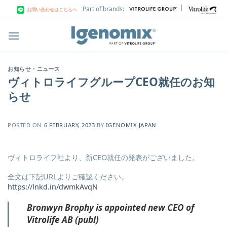
Skip
|
Part of brands:
お問い合わせはこちらへ
to
content
お知らせ・ニュース
ヴィトロライフグループCEO就任のお知
らせ
POSTED ON
6 FEBRUARY, 2023
BY
IGENOMIX JAPAN
ヴィトロライフ社より、新CEO就任の発表がございました。
全文は下記URLよりご確認ください。
https://lnkd.in/dwmkAvqN
Bronwyn Brophy is appointed new CEO of
Vitrolife AB (publ)