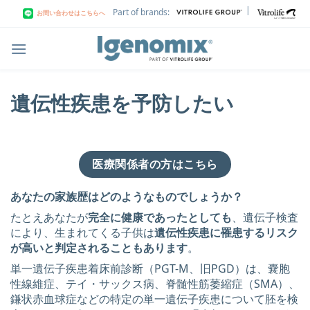
Skip
|
Part of brands:
お問い合わせはこちらへ
to
content
遺伝性疾患を予防したい
医療関係者の方はこちら
あなたの家族歴はどのようなものでしょうか？
たとえあなたが
完全に健康であったとしても
、遺伝子検査
により、生まれてくる子供は
遺伝性疾患に罹患するリスク
が高いと判定されることもあります
。
単一遺伝子疾患着床前診断（PGT-M、旧PGD）は、嚢胞
性線維症、テイ・サックス病、脊髄性筋萎縮症（SMA）、
鎌状赤血球症などの特定の単一遺伝子疾患について胚を検