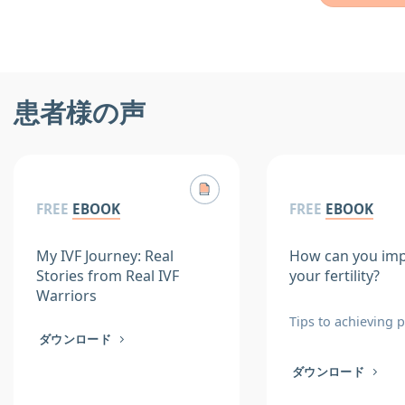
患者様の声
FREE
EBOOK
FREE
EBOOK
My IVF Journey: Real
How can you im
Stories from Real IVF
your fertility?
Warriors
Tips to achieving 
ダウンロード
ダウンロード