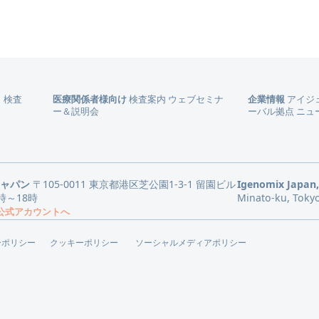
）
検査
医療関係者様向け
検査案内
ウェブセミナ
企業情報
アイジ
ー＆説明会
ーバル拠点
ニュ
ジャパン
〒105-0011 東京都港区芝公園1-3-1 留園ビル
Igenomix Japan,
時～18時
Minato-ku, Toky
E公式アカウントへ
ーポリシー
クッキーポリシー
ソーシャルメディアポリシー