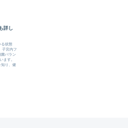
も詳し
いる状態
、子宮内フ
細菌バラン
ています。
を知り、健