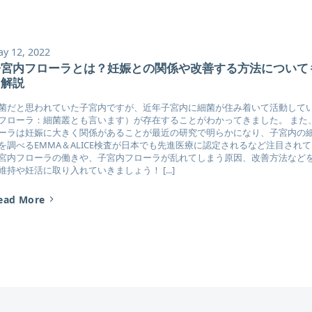
y 12, 2022
子宮内フローラとは？妊娠との関係や改善する方法について
く解説
菌だと思われていた子宮内ですが、近年子宮内に細菌が住み着いて活動して
フローラ：細菌叢とも言います）が存在することがわかってきました。 また
ーラは妊娠に大きく関係があることが最近の研究で明らかになり、子宮内の
を調べるEMMA＆ALICE検査が日本でも先進医療に認定されるなど注目され
宮内フローラの働きや、子宮内フローラが乱れてしまう原因、改善方法など
維持や妊活に取り入れていきましょう！ [...]
ead More