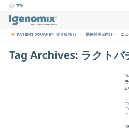
Skip
言語
to
content
PATIENT JOURNEY（患者様向け）
医療関係者向け
ニュ
Tag Archives:
ラクトバ
Ma
ラ
て
て
ー
R