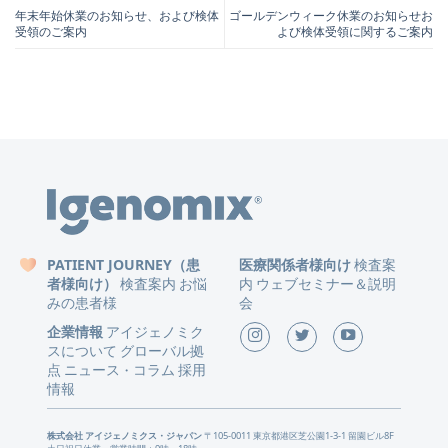
年末年始休業のお知らせ、および検体
ゴールデンウィーク休業のお知らせお
受領のご案内
よび検体受領に関するご案内
PATIENT JOURNEY（患
医療関係者様向け
検査案
者様向け）
検査案内
お悩
内
ウェブセミナー＆説明
みの患者様
会
企業情報
アイジェノミク
スについて
グローバル拠
点
ニュース
コラム
採用
・
情報
株式会社 アイジェノミクス・ジャパン
〒105-0011 東京都港区芝公園1-3-1 留園ビル8F