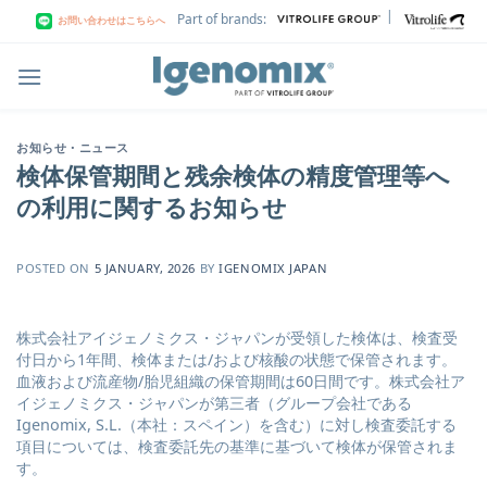
Skip
|
Part of brands:
お問い合わせはこちらへ
to
content
お知らせ・ニュース
検体保管期間と残余検体の精度管理等へ
の利用に関するお知らせ
POSTED ON
5 JANUARY, 2026
BY
IGENOMIX JAPAN
株式会社アイジェノミクス・ジャパンが受領した検体は、検査受
付日から1年間、検体または/および核酸の状態で保管されます。
血液および流産物/胎児組織の保管期間は60日間です。株式会社ア
イジェノミクス・ジャパンが第三者（グループ会社である
Igenomix, S.L.（本社：スペイン）を含む）に対し検査委託する
項目については、検査委託先の基準に基づいて検体が保管されま
す。