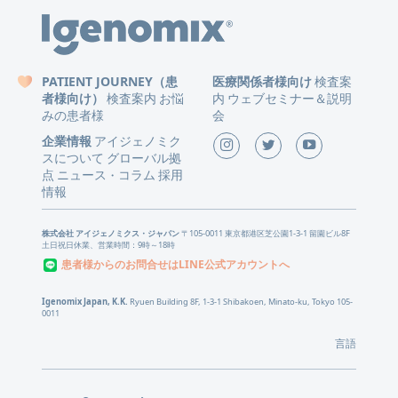
PATIENT JOURNEY（患
医療関係者様向け
検査案
者様向け）
検査案内
お悩
内
ウェブセミナー＆説明
みの患者様
会
企業情報
アイジェノミク
スについて
グローバル拠
点
ニュース
コラム
採用
・
情報
株式会社 アイジェノミクス・ジャパン
〒105-0011 東京都港区芝公園1-3-1 留園ビル8F
土日祝日休業、営業時間：9時～18時
患者様からのお問合せはLINE公式アカウントへ
Igenomix Japan, K.K.
Ryuen Building 8F, 1-3-1 Shibakoen, Minato-ku, Tokyo 105-
0011
言語