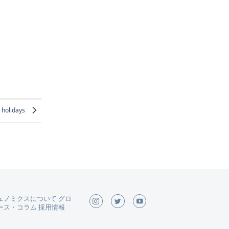
olidays
ェノミクスについて
グロ
ース
・
コラム
採用情報