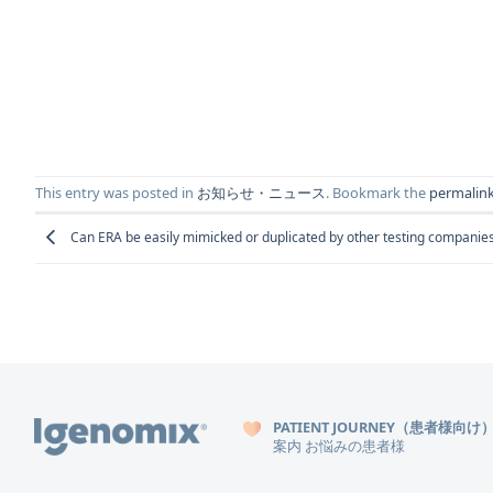
This entry was posted in
お知らせ・ニュース
. Bookmark the
permalin
Can ERA be easily mimicked or duplicated by other testing companie
PATIENT JOURNEY（患者様向け
案内
お悩みの患者様