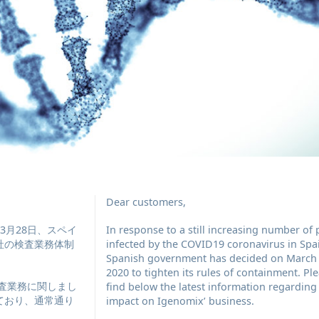
Dear customers,
年3月28日、スペイ
In response to a still increasing number of
社の検査業務体制
infected by the COVID19 coronavirus in Spai
Spanish government has decided on March
2020 to tighten its rules of containment. Pl
検査業務に関しまし
find below the latest information regarding
ており、通常通り
impact on Igenomix’ business.