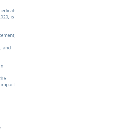
edical-
2020, is
cement,
t, and
on
the
o impact
m