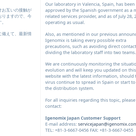
Our laboratory in Valencia, Spain, has been
けお互いの接触が
approved by the Spanish government as a m
おりますので、今
related services provider, and as of July 28, 
す。
operating as usual.
に備えて、最新情
Also, as mentioned in our previous announ
Igenomix is taking every possible extra
precautions, such as avoiding direct contac
dividing the laboratory staff into two teams.
We are continuously monitoring the situati
evolution and will keep you updated on this
website with the latest information, should 
virus continue to spread in Spain or start t
the distribution system.
For all inquiries regarding this topic, please
contact:
Igenomix Japan Customer Support
E-mail address:
servicejapan@igenomix.co
TEL: +81-3-6667-0456 FAX: +81-3-6667-0455