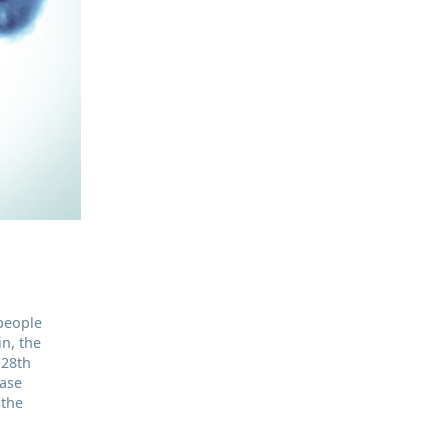
 people
n, the
 28th
ease
 the