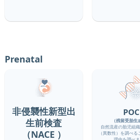
Prenatal
非侵襲性新型出
POC
生前検査
（残留受胎生
自然流産の胎児組織
（NACE ）
（異数性）を調べる
理由を調べま