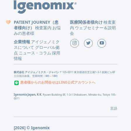
PATIENT JOURNEY（患
医療関係者様向け
検査案
者様向け）
検査案内
お悩
内
ウェブセミナー＆説明
みの患者様
会
企業情報
アイジェノミク
スについて
グローバル拠
点
ニュース
コラム
採用
・
情報
株式会社 アイジェノミクス・ジャパン
〒105-0011 東京都港区芝公園1-3-1 留園ビル8F
土日祝日休業、営業時間：9時～18時
患者様からのお問合せはLINE公式アカウントへ
Igenomix Japan, K.K.
Ryuen Building 8F, 1-3-1 Shibakoen, Minato-ku, Tokyo 105-
0011
言語
[2026] © Igenomix