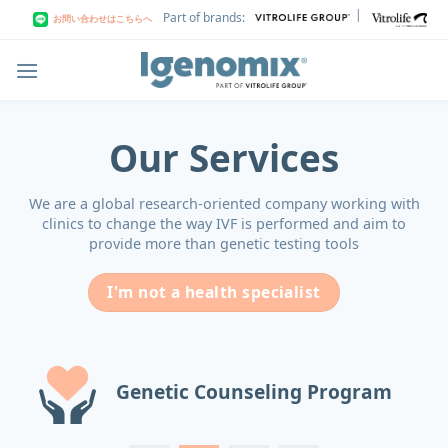
Skip
|
Part of brands:
お問い合わせはこちらへ
to
content
Our Services
We are a global research-oriented company working with
clinics to change the way IVF is performed and aim to
provide more than genetic testing tools
I'm not a health specialist
Genetic Counseling Program