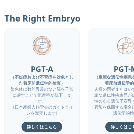
The Right Embryo
PGT-A
PGT-
（不妊症および不育症を対象とし
（重篤な遺伝性疾患
た着床前遺伝学的検査）
着床前遺伝学的
染色体に数的異常のない胚を子宮
夫婦の両者またはい
に戻すことで流産率が低下しま
篤な遺伝性疾患児が
す。
性のある遺伝子変異
（日本産婦人科学会のガイドライ
異常を保因する場合
ンを遵守します)
遺伝学的検
詳しくはこちら
詳しくはこ