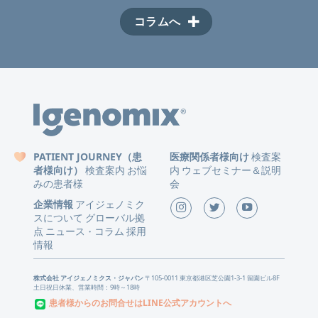
コラムへ
PATIENT JOURNEY（患
医療関係者様向け
検査案
者様向け）
検査案内
お悩
内
ウェブセミナー＆説明
みの患者様
会
企業情報
アイジェノミク
スについて
グローバル拠
点
ニュース
コラム
採用
・
情報
株式会社 アイジェノミクス・ジャパン
〒105-0011 東京都港区芝公園1-3-1 留園ビル8F
土日祝日休業、営業時間：9時～18時
患者様からのお問合せはLINE公式アカウントへ