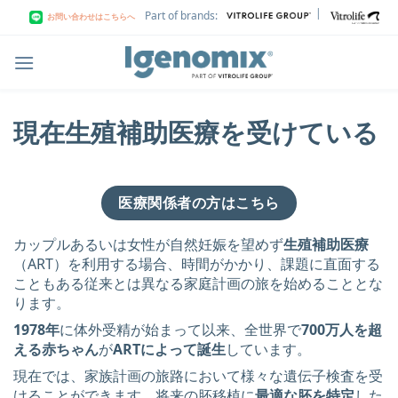
Skip
|
Part of brands:
お問い合わせはこちらへ
to
content
現在生殖補助医療を受けている
医療関係者の方はこちら
カップルあるいは女性が自然妊娠を望めず
生殖補助医療
（ART）を利用する場合、時間がかかり、課題に直面する
こともある従来とは異なる家庭計画の旅を始めることとな
ります。
1978年
に体外受精が始まって以来、全世界で
700万人を超
える赤ちゃん
が
ARTによって誕生
しています。
現在では、家族計画の旅路において様々な遺伝子検査を受
けることができます。将来の胚移植に
最適な胚を特定
した