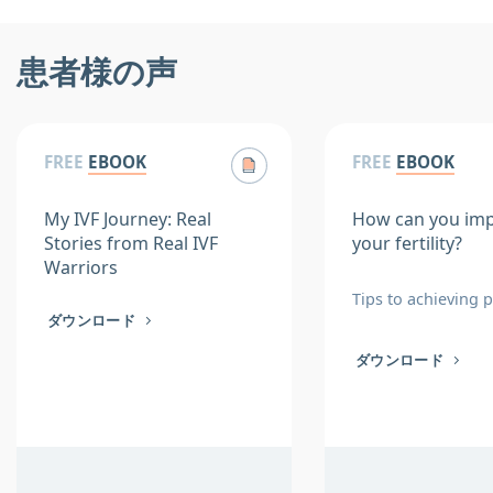
患者様の声
FREE
EBOOK
FREE
EBOOK
My IVF Journey: Real
How can you im
Stories from Real IVF
your fertility?
Warriors
Tips to achieving 
ダウンロード
ダウンロード