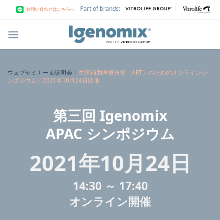
Skip
|
Part of brands:
お問い合わせはこちらへ
to
content
ウェブセミナー＆説明会
>
生殖補助医療技術（ART）のためのオンラインシ
ンポジウム／2021年10月24日開催
第三回 Igenomix
APAC シンポジウム
2021年10月24日
14:30 ～ 17:40
オンライン開催