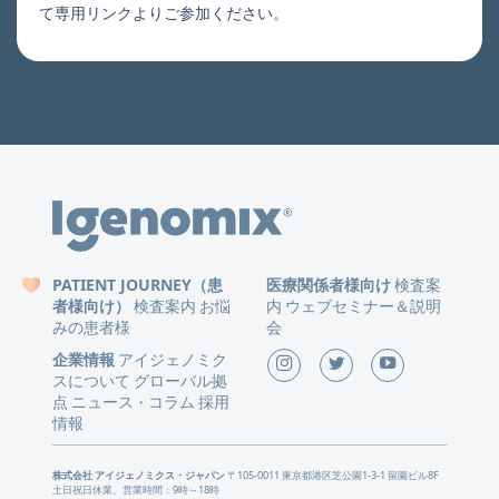
て専用リンクよりご参加ください。
PATIENT JOURNEY（患
医療関係者様向け
検査案
者様向け）
検査案内
お悩
内
ウェブセミナー＆説明
みの患者様
会
企業情報
アイジェノミク
スについて
グローバル拠
点
ニュース
コラム
採用
・
情報
株式会社 アイジェノミクス・ジャパン
〒105-0011 東京都港区芝公園1-3-1 留園ビル8F
土日祝日休業、営業時間：9時～18時