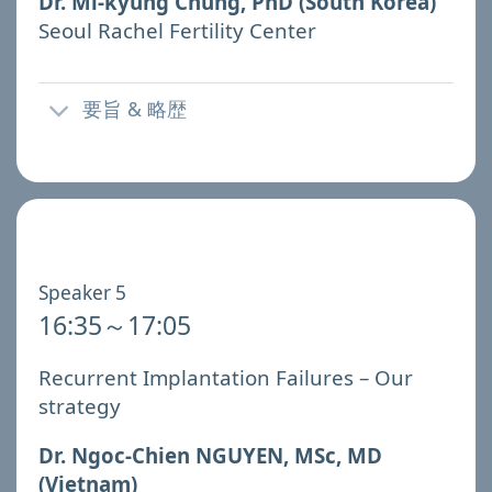
Dr. Mi-kyung Chung, PhD (South Korea)
Seoul Rachel Fertility Center
要旨 & 略歴
Speaker 5
16:35～17:05
Recurrent Implantation Failures – Our
strategy
Dr. Ngoc-Chien NGUYEN, MSc, MD
(Vietnam)