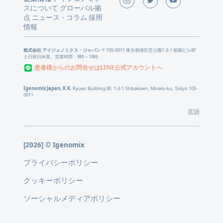
スについて
グローバル拠
点
ニュース
コラム
採用
・
情報
株式会社 アイジェノミクス・ジャパン
〒105-0011 東京都港区芝公園1-3-1 留園ビル8F
土日祝日休業、営業時間：9時～18時
患者様からのお問合せはLINE公式アカウントへ
Igenomix Japan, K.K.
Ryuen Building 8F, 1-3-1 Shibakoen, Minato-ku, Tokyo 105-
0011
言語
[2026] © Igenomix
プライバシーポリシー
クッキーポリシー
ソーシャルメディアポリシー