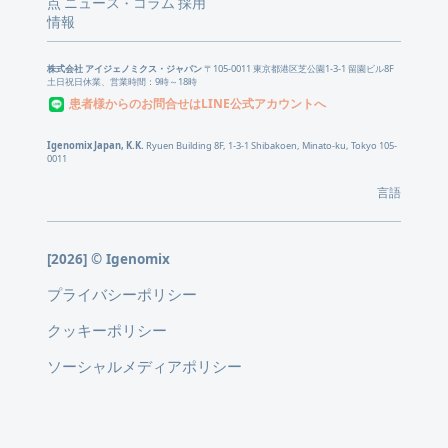
点
ニュース
コラム
採用
・
情報
株式会社 アイジェノミクス・ジャパン
〒105-0011 東京都港区芝公園1-3-1 留園ビル8F
土日祝日休業、営業時間：9時～18時
患者様からのお問合せはLINE公式アカウントへ
Igenomix Japan, K.K.
Ryuen Building 8F, 1-3-1 Shibakoen, Minato-ku, Tokyo 105-
0011
言語
[2026] © Igenomix
プライバシーポリシー
クッキーポリシー
ソーシャルメディアポリシー