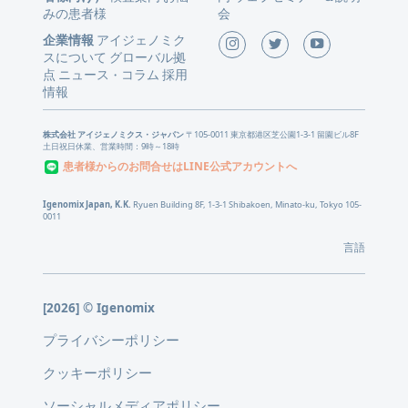
みの患者様
会
企業情報
アイジェノミク
スについて
グローバル拠
点
ニュース
コラム
採用
・
情報
株式会社 アイジェノミクス・ジャパン
〒105-0011 東京都港区芝公園1-3-1 留園ビル8F
土日祝日休業、営業時間：9時～18時
患者様からのお問合せはLINE公式アカウントへ
Igenomix Japan, K.K.
Ryuen Building 8F, 1-3-1 Shibakoen, Minato-ku, Tokyo 105-
0011
言語
[2026] © Igenomix
プライバシーポリシー
クッキーポリシー
ソーシャルメディアポリシー