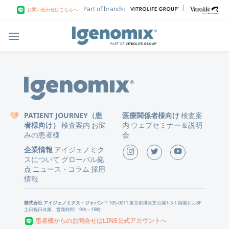
Skip
|
Part of brands:
お問い合わせはこちらへ
to
content
PATIENT JOURNEY（患
医療関係者様向け
検査案
者様向け）
検査案内
お悩
内
ウェブセミナー＆説明
みの患者様
会
企業情報
アイジェノミク
スについて
グローバル拠
点
ニュース
コラム
採用
・
情報
株式会社 アイジェノミクス・ジャパン
〒105-0011 東京都港区芝公園1-3-1 留園ビル8F
土日祝日休業、営業時間：9時～18時
患者様からのお問合せはLINE公式アカウントへ