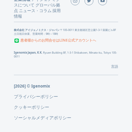
スについて
グローバル拠
点
ニュース
コラム
採用
・
情報
株式会社 アイジェノミクス・ジャパン
〒105-0011 東京都港区芝公園1-3-1 留園ビル8F
土日祝日休業、営業時間：9時～18時
患者様からのお問合せはLINE公式アカウントへ
Igenomix Japan, K.K.
Ryuen Building 8F, 1-3-1 Shibakoen, Minato-ku, Tokyo 105-
0011
言語
[2026] © Igenomix
プライバシーポリシー
クッキーポリシー
ソーシャルメディアポリシー