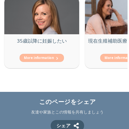
35歳以降に妊娠したい
現在生殖補助医療
More information
More inform
このページをシェア
友達や家族とこの情報を共有しましょう
シェア