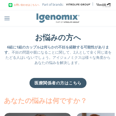
Skip
|
Part of brands:
お問い合わせはこちらへ
to
content
お悩みの方へ
6組に1組のカップルは何らかの不妊を経験する可能性がありま
す
。不妊の問題や親になることに関して、2人として全く同じ道を
たどる人はいないでしょう。アイジェノミクスは様々な角度から
あなたの悩みを解決します。
医療関係者の方はこちら
あなたの悩みは何ですか？